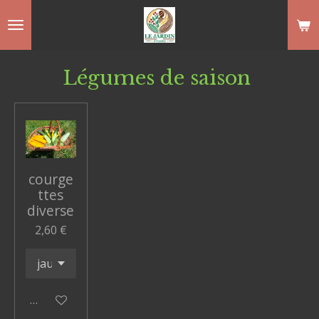
Passer
au
contenu
Légumes de saison
principal
courge
ttes
diverse
2,60 €
Ajouter au panier