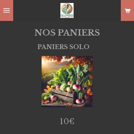
Passer
au
contenu
NOS PANIERS
principal
PANIERS SOLO
10€