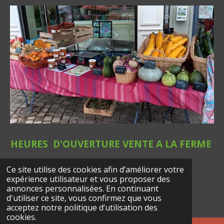
HEURES D'OUVERTURE VENTE A LA FERME
Ce site utilise des cookies afin d’améliorer votre
LUNDI AU SAMEDI 9H-12H/14H-19H
expérience utilisateur et vous proposer des
© 2024 - 2026 Le jardin d'Eulalie
annonces personnalisées. En continuant
d'utiliser ce site, vous confirmez que vous
Propulsé par
Webador
acceptez notre politique d’utilisation des
cookies.